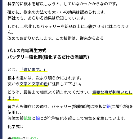
科学的に根本を解決しようと、していなかったからなのです。
確かに、従来の方法でも大・小の効果は認められます。
弊社でも、あらゆる効果は承知しています。
しかし.....劣化したバッテリーを新品以上に回復させるには至りませ
ん。
改めてお断りいたします。この技術は、従来からある
パルス充電再生方式
バッテリー強化剤(強化するだけの添加剤)
とは、
「違います。」
根本の違いは、次より明らかにされます。
次から
文字と文字の色
に注目して下さい。
どうぞ、最後まで根気よく読まれてください。
重要な事が判明いたし
ます。
皆さんも御存じの通り、バッテリー(鉛蓄電池)は極板に
鉛
(二酸化鉛)を
使用し、
液体の希
硫酸
と
鉛
とが化学反応を起こして電気を発生しています。
化学式は
希
硫酸
=2H
SO
2
4