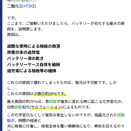
二酸化
鉛
=
PB
O
2
です。
ここまで、ご理解いただけましたら、バッテリーが劣化する最⼤の原
因を、説明致します。
原因は。
過酷な使用による極板の脱落
放置の末の過放電
バッテリー液の乾き
バッテリーケース自体を破損
過充電による極板等の破損
これらの原因で壊れてしまったものは、復元は不可能です。しか
し.......
これらの原因は
少数の約25%です。
最大原因の約75%は、希
硫酸
が電気に変わる時に起こる化学変化の、
白色
硫酸
鉛
化(
サルフェーション
)によるものです。
この化学変化なくして電気は発生しないのですが、結晶化された
硫酸
鉛
が、時間の経過と
共に極板に付着し、極板全体を覆い絶縁体になり、寿命を迎えるので