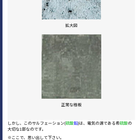
拡大図
正常な極板
しかし、このサルフェーション(
硫酸
鉛
)は、電気の源である希
硫酸
の
大切な1部なのです。
※ここで、思い出して下さい。