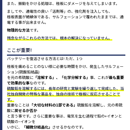
また、振動をかける処理は、極板にダメージを与えてしまいます。
ましてや、通電性の良い「活剤等」の、強化剤を注入しても、
極板表面が絶縁体である、サルフェーションで覆われたままでは、通
電する事が出来ません。
物理的な方法
です。
残念ながらこれらの方法では、根本の解決になっていません。
ここが重要!
バッテリーを復活させる方法とは! ただ、1つ
極板を痛めることのない様に必要な時間をかけ、発生したサルフェー
ション(硫酸鉛結晶)
を元の希硫酸に
「溶解する」、「化学分解する」
事、これが
最も重要
で効果的な事
なのです。
硫酸鉛を溶解するには、長年の研究と実験を繰り返して完成した、当
社独自開発の特殊な薬品を、独自の技術で極板に反応させることで
す。
重要なことは
「大切な材料の1部である」
硫酸鉛を溶解し、元の希硫
酸に
戻せるか否か
と言う事です。さらに重要な事は、電気を生む過程で鉛の+イオンと
硫酸の−イオンを
いかに、
「細微分結晶化」
させるかなのです。