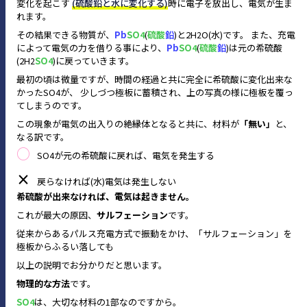
変化を起こす
(硫酸鉛と水に変化する)
時に電子を放出し、電気が生ま
れます。
その結果できる物質が、
Pb
SO
(
硫酸
鉛
)と2H
O(水)です。 また、充電
4
2
によって電気の力を借りる事により、
Pb
SO
(
硫酸
鉛
)は元の希硫酸
4
(2H
SO
)に戻っていきます。
2
4
最初の頃は微量ですが、時間の経過と共に完全に希硫酸に変化出来な
かったSO
が、 少しづつ極板に蓄積され、上の写真の様に極板を覆っ
4
てしまうのです。
この現象が電気の出入りの絶縁体となると共に、材料が
「無い」
と、
なる訳です。
○
SO
が元の希硫酸に戻れば、電気を発生する
4
×
戻らなければ(水)電気は発生しない
希硫酸が出来なければ、電気は起きません。
これが最大の原因、
サルフェーション
です。
従来からあるパルス充電方式で振動をかけ、「サルフェーション」を
極板からふるい落しても
以上の説明でお分かりだと思います。
物理的な方法
です。
SO
は、大切な材料の1部なのですから。
4