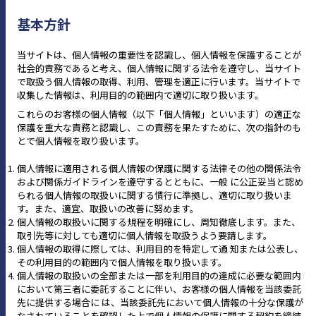
基本方針
当サイトは、個人情報の重要性を認識し、個人情報を保護することが
社会的責務であると考え、個人情報に関する法令を遵守し、当サイト
で取扱う個人情報の取得、利用、管理を適正に行います。当サイトで
収集した情報は、利用目的の範囲内で適切に取り扱います。
これらのお客様の個人情報（以下「個人情報」といいます）の適正な
保護を重大な責務と認識し、この責務を果たすために、次の指針のも
とで個人情報を取り扱います。
個人情報に適用される個人情報の保護に関する法律その他の関係法令
および関係ガイドラインを遵守するとともに、一般 に公正妥当と認め
られる個人情報の取扱いに関する慣行に準拠し、適切に取り扱いま
す。また、適宜、取扱いの改善に努めます。
個人情報の取扱いに関する規程を明確にし、周知徹底します。また、
取引先等に対しても適切に個人情報を取扱うよう要請します。
個人情報の取得に際しては、利用目的を特定して通 知または公表し、
その利用目的の範囲内で個人情報を取り扱います。
個人情報の取扱いの全部または一部を利用目的の達成に必要な範囲内
において第三者に委託することに伴い、お客様の個人情報を当該委託
先に提供する場合に は、当該委託先において個人情報の十分な保護が
なされていることを確認した上で個人情報の保護に関する契約を締結