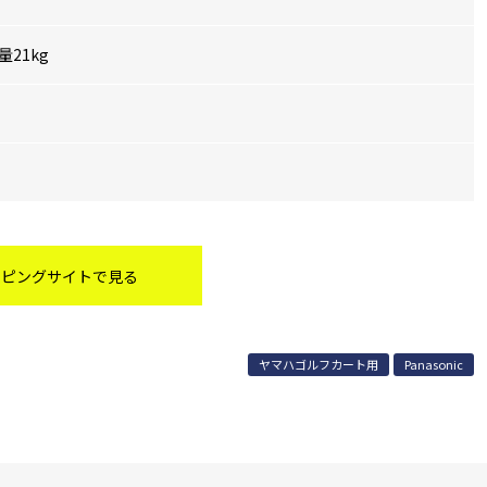
量21kg
ッピングサイトで見る
ヤマハゴルフカート⽤
Panasonic