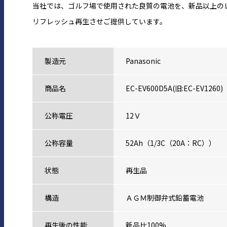
当社では、ゴルフ場で使用された良質の電池を、新品以上の
リフレッシュ再生させご提供しています。
製造元
Panasonic
商品名
EC-EV600D5A(旧:EC-EV1260)
公称電圧
12Ｖ
公称容量
52Ah（1/3C（20A：RC））
状態
再生品
構造
ＡＧＭ制御弁式鉛蓄電池
再生後の性能
新品比100%