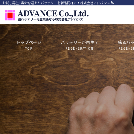
お試し再生 | 寿命を迎えたバッテリーを新品同様に！株式会社アドバンス
トップページ
バッテリーが再生？
蘇るバ
TOP
REGENERATION
REGENE