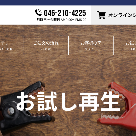
046-210-4225
オンライン
月曜日〜金曜日 AM9:00〜PM6:00
ッテリー
ご注文の流れ
お客様の声
お試
RATION
FLOW
VOICE
TR
お試し再生