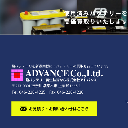
使⽤済みバッテリー
⾼価買取りいたしま
鉛バッテーリを新品同様に！バッテリーの買取も行っています。
〒243-0801
神奈川県
厚木市
上依知1446-1
Tel:
046-210-4225
Fax:
046-210-4226
ht
お⾒積り・お問い合わせはこちら