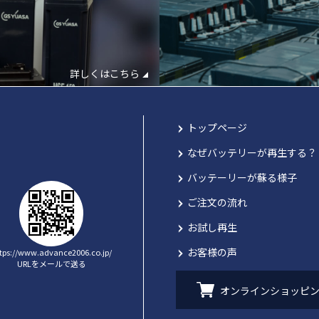
を
す
詳しくはこちら
トップページ
なぜバッテリーが再生する？
バッテーリーが蘇る様子
ご注文の流れ
お試し再生
お客様の声
tps://www.advance2006.co.jp/
URLをメールで送る
鉛蓄電
オンラインショッピ